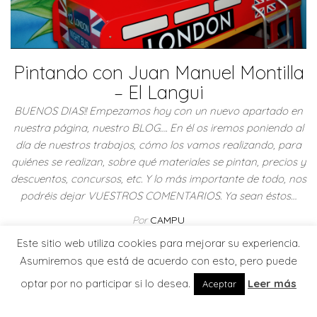
Pintando con Juan Manuel Montilla
– El Langui
BUENOS DIAS!! Empezamos hoy con un nuevo apartado en
nuestra página, nuestro BLOG…. En él os iremos poniendo al
día de nuestros trabajos, cómo los vamos realizando, para
quiénes se realizan, sobre qué materiales se pintan, precios y
descuentos, concursos, etc. Y lo más importante de todo, nos
podréis dejar VUESTROS COMENTARIOS. Ya sean éstos…
Por
CAMPU
Este sitio web utiliza cookies para mejorar su experiencia.
Leer más
Asumiremos que está de acuerdo con esto, pero puede
optar por no participar si lo desea.
Leer más
Aceptar