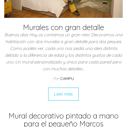
Murales con gran detalle
Buenos días Hoy os contamos un gran reto. Decoramos una
habitación con dos murales a gran detalle para dos peques.
Como podéis ver, cada uno nos pedía una idea distinta
debido a la diferencia de edad y los distintos gustos de cada
uno. Un mural personalizado y único para cada pared pero
con muchos detalles…
Por
CAMPU
Leer más
Mural decorativo pintado a mano
para el pequeño Marcos