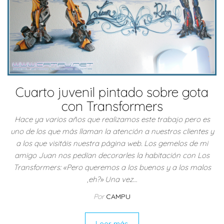
Cuarto juvenil pintado sobre gota
con Transformers
Hace ya varios años que realizamos este trabajo pero es
uno de los que más llaman la atención a nuestros clientes y
a los que visitáis nuestra página web. Los gemelos de mi
amigo Juan nos pedían decorarles la habitación con Los
Transformers: «Pero queremos a los buenos y a los malos
,eh?» Una vez…
Por
CAMPU
Leer más