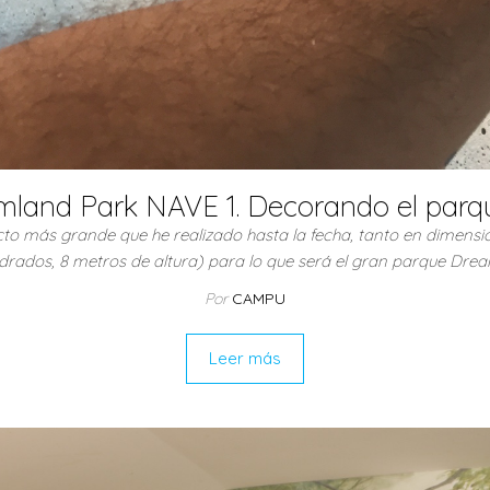
land Park NAVE 1. Decorando el parqu
to más grande que he realizado hasta la fecha, tanto en dimens
rados, 8 metros de altura) para lo que será el gran parque Dre
Por
CAMPU
Leer más