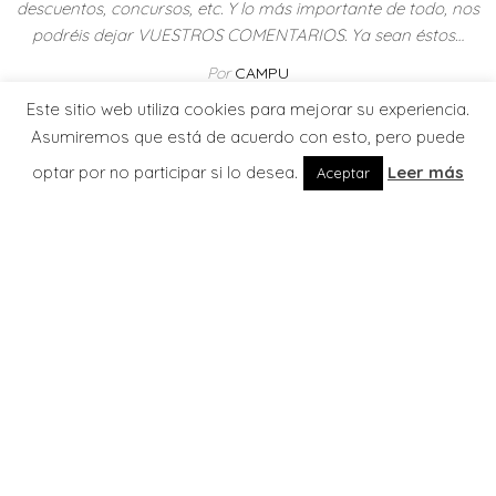
descuentos, concursos, etc. Y lo más importante de todo, nos
podréis dejar VUESTROS COMENTARIOS. Ya sean éstos…
Por
CAMPU
Este sitio web utiliza cookies para mejorar su experiencia.
Leer más
Asumiremos que está de acuerdo con esto, pero puede
optar por no participar si lo desea.
Leer más
Aceptar