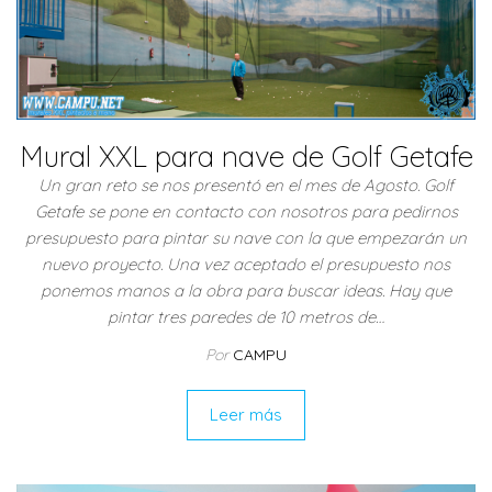
Mural XXL para nave de Golf Getafe
Un gran reto se nos presentó en el mes de Agosto. Golf
Getafe se pone en contacto con nosotros para pedirnos
presupuesto para pintar su nave con la que empezarán un
nuevo proyecto. Una vez aceptado el presupuesto nos
ponemos manos a la obra para buscar ideas. Hay que
pintar tres paredes de 10 metros de…
Por
CAMPU
Leer más