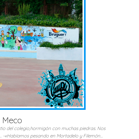
e Meco
atio del colegio,hormigón con muchas piedras. Nos
mic… -«Habíamos pesando en Mortadelo y Filemón…