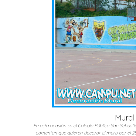
Mural
En esta ocasión es el Colegio Público San Sebast
comentan que quieren decorar el muro por el 25