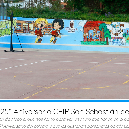
 25º Aniversario CEIP San Sebastián d
ián de Meco el que nos llama para ver un muro que tienen en el p
º Aniversario del colegio y que les gustarían personajes de có